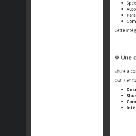
Spee
Auto
Para
Comp
Cette intég
⚙️
Une c
Shure a co
Outils et f
Desi
Shu
Comp
Inté