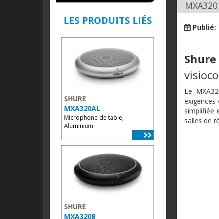
MXA320 
LES PRODUITS LIÉS
Publié:
Shure
visioc
Le MXA320
SHURE
exigences 
MXA320AL
simplifiée
Microphone de table,
salles de r
Aluminium
SHURE
MXA320B