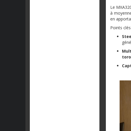
Le MXA320 
à moyenne 
en apporta
Points clés
Ste
géné
Mult
tor
Capt