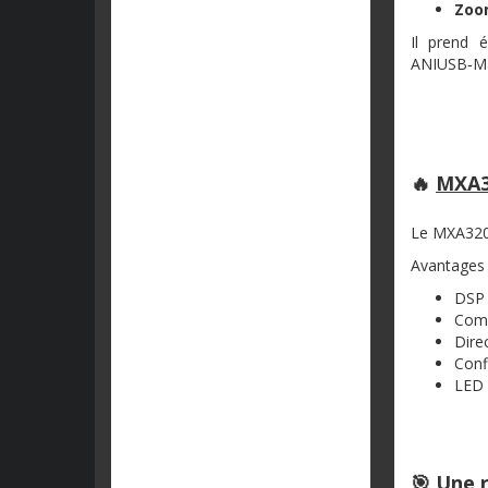
Zoo
Il prend 
ANIUSB‑Ma
🔥
MXA3
Le MXA320 
Avantages 
DSP 
Comp
Dire
Confi
LED 
🎯
Une r