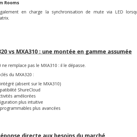
m Rooms
également en charge la synchronisation de mute via LED lorsqu
trix.
20 vs MXA310 : une montée en gamme assumée
ne remplace pas le MXA310 : il le dépasse.
clés du MXA320 :
intégré (absent sur le MXA310)
atibilité ShureCloud
ctivités améliorées
guration plus intuitive
programmables plus avancées
éponse directe aux besoins du marché