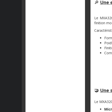
🔎
Une e
Le MXA320
finition mo
Caractérist
Form
Poid
Finit
Comp
🤝
Une s
Le MXA320 
Mic