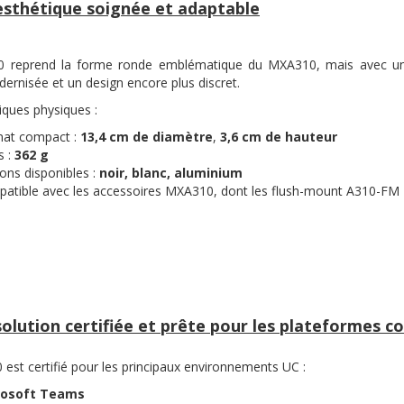
sthétique soignée et adaptable
 reprend la forme ronde emblématique du MXA310, mais avec u
dernisée et un design encore plus discret.
iques physiques :
at compact :
13,4 cm de diamètre
,
3,6 cm de hauteur
s :
362 g
ions disponibles :
noir, blanc, aluminium
atible avec les accessoires MXA310, dont les flush-mount A310-FM
olution certifiée et prête pour les plateformes co
est certifié pour les principaux environnements UC :
rosoft Teams