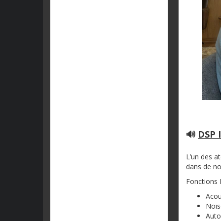
🔊
DSP I
L’un des a
dans de no
Fonctions
Acou
Nois
Auto