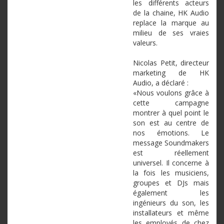
les
différents
acteurs
de la
chaine
, HK Audio
replace la marque au
milieu de
ses
vraies
valeurs
.
Nicolas Petit,
directeur
marketing de HK
Audio, a
déclaré
:
«
Nous
voulons
grâce
à
cette
campagne
montrer
à
quel
point le
son
est
au
centre
de
nos
émotions
. Le
message
Soundmakers
est
réellement
universel
. Il
concerne
à
la
fois
les
musiciens
,
groupes
et DJs
mais
également
les
ingénieurs
du son, les
installateurs
et
même
les
employés
de
chez