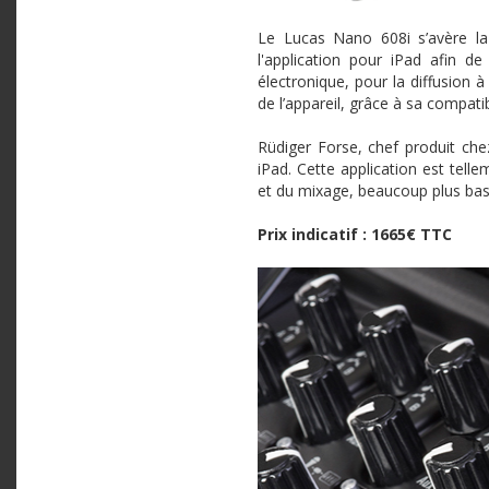
Le
Lucas
Nano
608i
s’avère la
l'application pour
iPad
afin de 
électronique, pour la diffusion 
de l’appareil, grâce à sa compati
Rüdiger
Forse
, chef produit ch
iPad
. Cette application est tell
et du mixage, beaucoup plus basé
Prix indicatif : 1665€
TTC