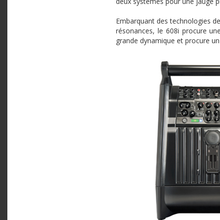
deux systèmes pour une jauge plu
Embarquant des technologies d
résonances, le
608i
procure une 
grande dynamique et procure un 