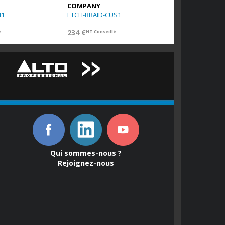
COMPANY
M1
ETCH-BRAID-CUS1
234 €
é
HT Conseillé
Qui sommes-nous ?
Rejoignez-nous