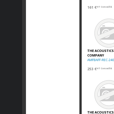
161 €
HT Conseillé
THE ACOUSTICS
COMPANY
AMFBAFF-REC-240
253 €
HT Conseillé
THE ACOUSTICS