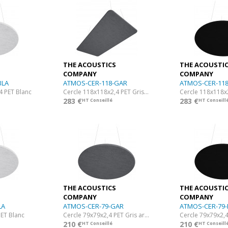
THE ACOUSTICS
THE ACOUSTI
COMPANY
COMPANY
BLA
ATMOS-CER-118-GAR
ATMOS-CER-118
4 PET Blanc
Cercle 118x118x2,4 PET Gris ardoise
Cercle 118x118x
283 €
283 €
HT Conseillé
HT Conseill
THE ACOUSTICS
THE ACOUSTI
COMPANY
COMPANY
LA
ATMOS-CER-79-GAR
ATMOS-CER-79-
PET Blanc
Cercle 79x79x2,4 PET Gris ardoise
Cercle 79x79x2,4
210 €
210 €
HT Conseillé
HT Conseill