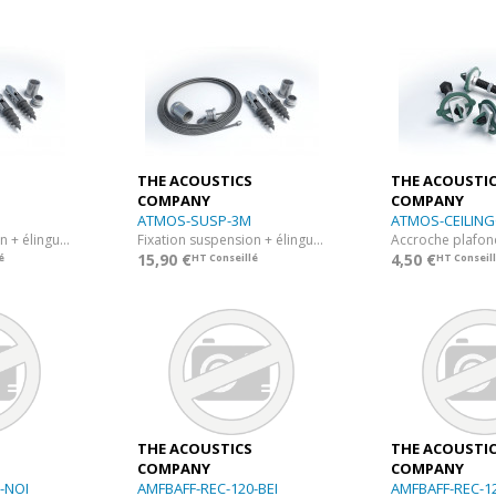
THE ACOUSTICS
THE ACOUSTI
COMPANY
COMPANY
ATMOS-SUSP-3M
ATMOS-CEILING
Fixation suspension + élingue 1 m pour panneau Atmos
Fixation suspension + élingue 3 mètres pour panneau Atmos
15,90 €
4,50 €
é
HT Conseillé
HT Conseil
THE ACOUSTICS
THE ACOUSTI
COMPANY
COMPANY
-NOI
AMFBAFF-REC-120-BEI
AMFBAFF-REC-1