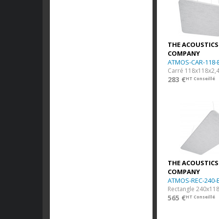
THE ACOUSTICS
COMPANY
ATMOS-CAR-118-
Carré 118x118x2,4
283 €
HT Conseillé
THE ACOUSTICS
COMPANY
ATMOS-REC-240-
565 €
HT Conseillé