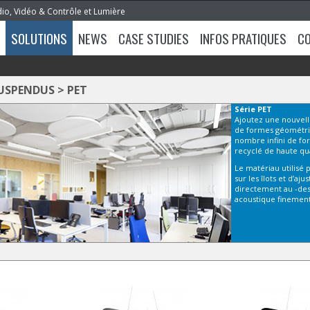
dio, Vidéo & Contrôle et Lumière
SOLUTIONS
NEWS
CASE STUDIES
INFOS PRATIQUES
C
USPENDUS
>
PET
Série
PET
Ajoutez une nouvell
de formes géométriq
nombre infini de fo
recyclé de haute qua
Le matériau utilisé
sur les îlots et d’a
directement au -dess
acoustique finement