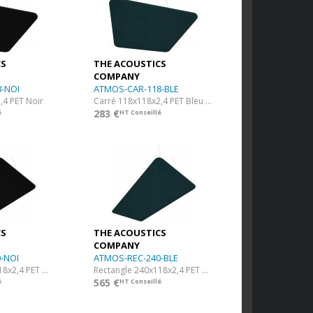
CS
THE ACOUSTICS
COMPANY
-NOI
ATMOS-CAR-118-BLE
,4 PET Noir
Carré 118x118x2,4 PET Bleu nuit
283 €
é
HT Conseillé
CS
THE ACOUSTICS
COMPANY
-NOI
ATMOS-REC-240-BLE
Rectangle 240x118x2,4 PET Noir
Rectangle 240x118x2,4 PET Bleu nuit
565 €
é
HT Conseillé