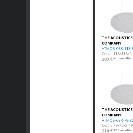
THE ACOUSTICS
COMPANY
ATMOS-CER-118-
Cercle 118x118x2,
283 €
HT Conseillé
THE ACOUSTICS
COMPANY
ATMOS-CER-79-B
Cercle 79x79x2,4 
210 €
HT Conseillé