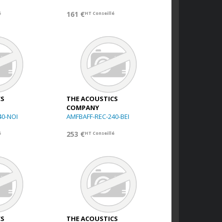
161 €
é
HT Conseillé
CS
THE ACOUSTICS
COMPANY
40-NOI
AMFBAFF-REC-240-BEI
253 €
é
HT Conseillé
CS
THE ACOUSTICS