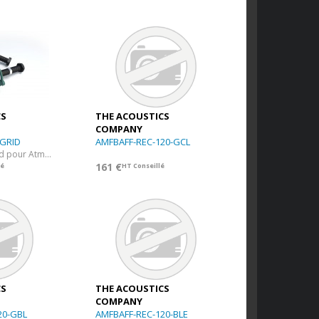
CS
THE ACOUSTICS
COMPANY
GRID
AMFBAFF-REC-120-GCL
Accroche plafond pour Atmos
161 €
lé
HT Conseillé
CS
THE ACOUSTICS
COMPANY
20-GBL
AMFBAFF-REC-120-BLE