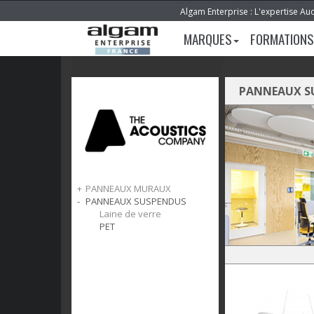
Algam Enterprise : L'expertise Au
MARQUES
FORMATIONS
PANNEAUX S
PANNEAUX MURAUX
PANNEAUX SUSPENDUS
Mousse de mélamine
Laine de verre
Laine de verre
PET
PET