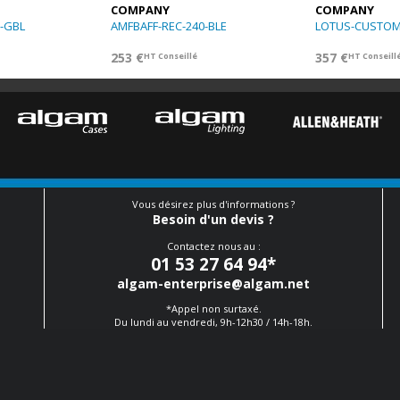
COMPANY
COMPANY
-GBL
AMFBAFF-REC-240-BLE
LOTUS-CUSTO
253 €
357 €
HT Conseillé
HT Conseill
Vous désirez plus d'informations ?
Besoin d'un devis ?
Contactez nous au :
01 53 27 64 94
*
algam-enterprise@algam.net
*Appel non surtaxé.
Du lundi au vendredi, 9h-12h30 / 14h-18h.