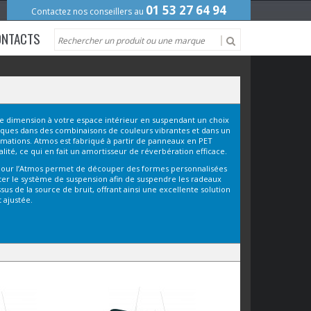
01 53 27 64 94
Contactez nos conseillers au
ONTACTS
e dimension à votre espace intérieur en suspendant un choix
ues dans des combinaisons de couleurs vibrantes et dans un
rmations. Atmos est fabriqué à partir de panneaux en PET
lité, ce qui en fait un amortisseur de réverbération efficace.
 pour l’Atmos permet de découper des formes personnalisées
juster le système de suspension afin de suspendre les radeaux
us de la source de bruit, offrant ainsi une excellente solution
 ajustée.