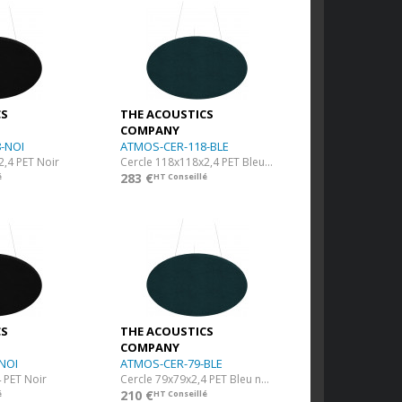
CS
THE ACOUSTICS
COMPANY
-NOI
ATMOS-CER-118-BLE
2,4 PET Noir
Cercle 118x118x2,4 PET Bleu nuit
283 €
é
HT Conseillé
CS
THE ACOUSTICS
COMPANY
NOI
ATMOS-CER-79-BLE
 PET Noir
Cercle 79x79x2,4 PET Bleu nuit
210 €
é
HT Conseillé