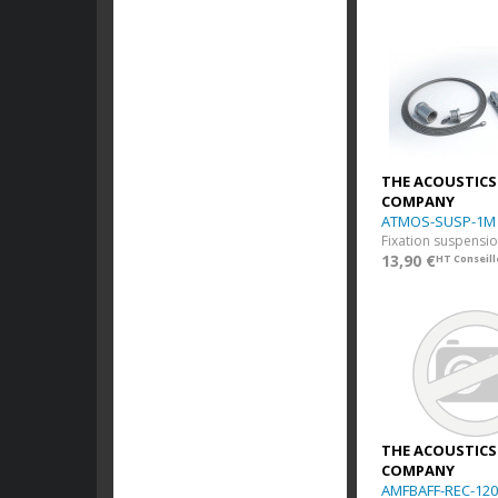
THE ACOUSTICS
COMPANY
ATMOS-SUSP-1M
13,90 €
HT Conseill
THE ACOUSTICS
COMPANY
AMFBAFF-REC-120