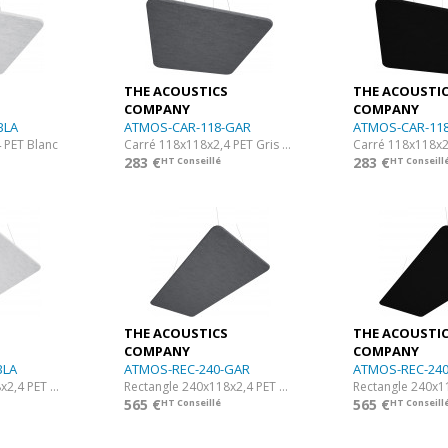
THE ACOUSTICS
THE ACOUSTI
COMPANY
COMPANY
BLA
ATMOS-CAR-118-GAR
ATMOS-CAR-118
 PET Blanc
Carré 118x118x2,4 PET Gris ardoise
Carré 118x118x2
283 €
283 €
HT Conseillé
HT Conseill
THE ACOUSTICS
THE ACOUSTI
COMPANY
COMPANY
BLA
ATMOS-REC-240-GAR
ATMOS-REC-240
Rectangle 240x118x2,4 PET Blanc
Rectangle 240x118x2,4 PET Gris ardoise
565 €
565 €
HT Conseillé
HT Conseill