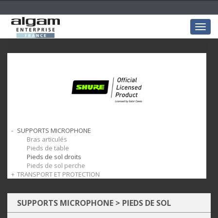
Togg
navig
SUPPORTS MICROPHONE
Bras articulés
Pieds de table
Pieds de sol droits
Pieds de sol perche
TRANSPORT ET PROTECTION
Housses pour pocket
Housses pour microphones
Cases pour microphones
SUPPORTS MICROPHONE
>
PIEDS DE SOL