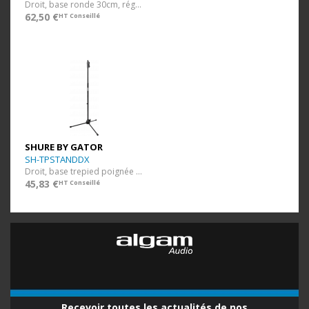
Droit, base ronde 30cm, réglable en hauteur 89-162cm
62,50 €
HT Conseillé
SHURE BY GATOR
SH-TPSTANDDX
Droit, base trepied poignée ergonomique, H 107-168cm
45,83 €
HT Conseillé
Recevoir toutes les actualités de nos