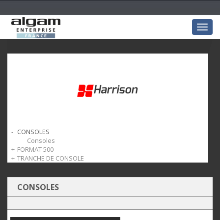
Togg
navig
CONSOLES
Consoles
FORMAT 500
TRANCHE DE CONSOLE
Format 500
Tranche de console
CONSOLES