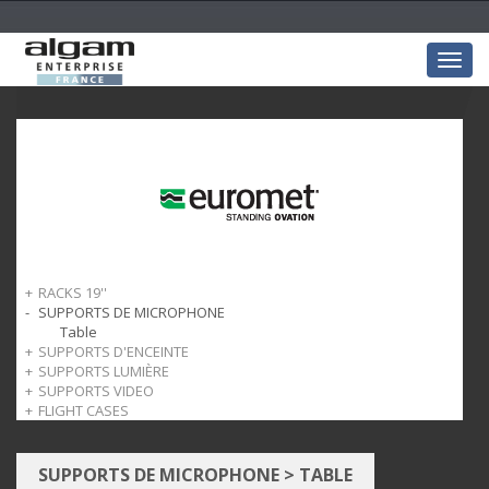
Togg
navig
RACKS 19''
SUPPORTS DE MICROPHONE
Produits Stop
Armoires
Table
SUPPORTS D'ENCEINTE
Accessoires
SUPPORTS LUMIÈRE
Murale
SUPPORTS VIDEO
Tubes
Adaptateurs
FLIGHT CASES
Vibelock
Projecteurs
Ecrans
Nekst A
SUPPORTS DE MICROPHONE
>
TABLE