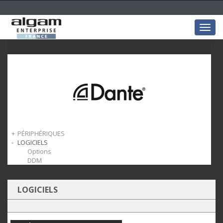
Togg
navig
PÉRIPHÉRIQUES
LOGICIELS
Cartes_Optionnelles
Adaptateurs
Options
DDM
LOGICIELS