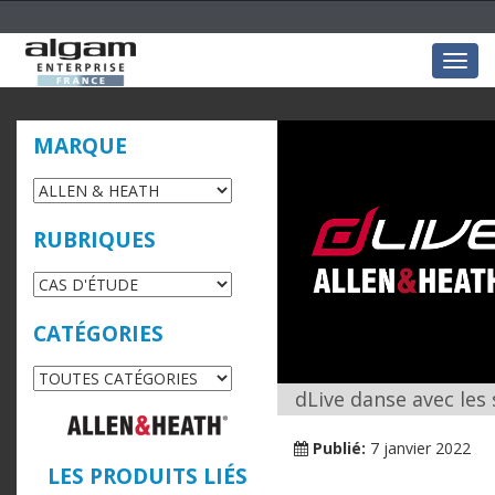
Togg
navig
MARQUE
RUBRIQUES
CATÉGORIES
dLive danse avec les 
Publié:
7 janvier 2022
LES PRODUITS LIÉS