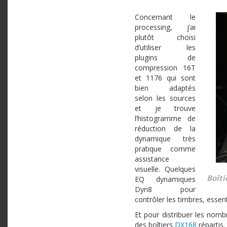
Concernant le
processing, j’ai
plutôt choisi
d’utiliser les
plugins de
compression 16T
et 1176 qui sont
bien adaptés
selon les sources
et je trouve
l’histogramme de
réduction de la
dynamique très
pratique comme
assistance
visuelle. Quelques
Boîti
EQ dynamiques
Dyn8 pour
contrôler les timbres, essen
Et pour distribuer les nomb
des boîtiers
DX168
répartis.