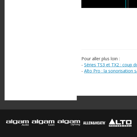
Pour aller plus loin :
-
Séries TS3 et TX2 : coup d
-
Alto Pro : la sonorisation s