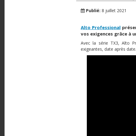
Publié:
8 juillet 2021
Alto Professional
présen
vos exigences grâce à u
Avec la série TX3, Alto P
exigeantes, date après date