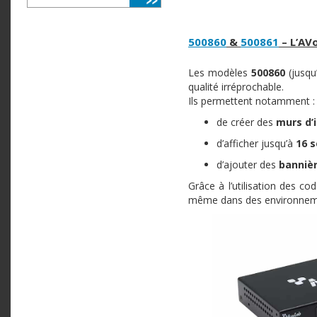
500860
&
500861
– L’AV
Les modèles
500860
(jusqu
qualité irréprochable.
Ils permettent notamment :
de créer des
murs d
d’afficher jusqu’à
16 
d’ajouter des
bannièr
Grâce à l’utilisation des c
même dans des environneme