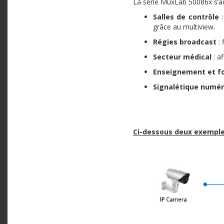
La série MuxLab 50086x s’ad
Salles de contrôle
:
grâce au multiview.
Régies broadcast
: 
Secteur médical
: a
Enseignement et f
Signalétique numér
Ci-dessous deux exemples