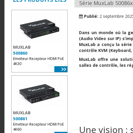
Série MuxLab 50086x
Publié:
2 septembre 202
Dans un monde où la ges
(Audio Video sur IP) s’
MuxLab a conçu la séri
MUXLAB
contrôle KVM
(Keyboard, 
500860
Emetteur-Recepteur HDMI PoE
MuxLab offre une soluti
4K30
salles de contrôle, les r
MUXLAB
500861
Emetteur-Recepteur HDMI PoE
Une vision : 
4K60