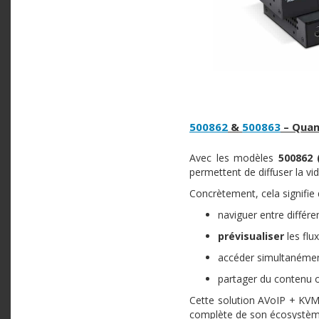
500862
&
500863
– Quan
Avec les modèles
500862 
permettent de diffuser la vi
Concrètement, cela signifie 
naviguer entre différ
prévisualiser
les flu
accéder simultanément
partager du contenu 
Cette solution AVoIP + KVM 
complète de son écosystèm