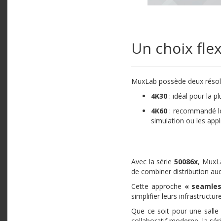
Un choix fle
MuxLab possède deux résolu
4K30
: idéal pour la p
4K60
: recommandé lor
simulation ou les appl
Avec la série
50086x
, MuxLa
de combiner distribution a
Cette approche
« seamles
simplifier leurs infrastructu
Que ce soit pour une salle
collaboratif moderne, la sér