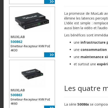
La promesse de MuxLab avec
élimine les latences percepti
L’idée est simple : remplac
aussi bien la vidéo et l’audi
Les bénéfices sont immédiat
MUXLAB
500862
une
infrastructure p
Emetteur-Recepteur KVM PoE
une
consommation é
4K30
une
maintenance si
et surtout une
expéri
Les quatre 
MUXLAB
500863
Emetteur-Recepteur KVM PoE
4K60
La série
50086x
se compose 