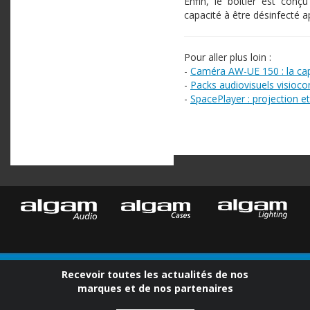
Enfin, le boîtier est conç
capacité à être désinfecté ap
Pour aller plus loin :
-
Caméra AW-UE 150 : la cap
-
Packs audiovisuels visioc
-
SpacePlayer : projection e
Recevoir toutes les actualités de nos
marques et de nos partenaires