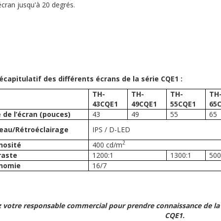
l'écran jusqu'à 20 degrés.
écapitulatif des différents écrans de la série CQE1 :
TH-
TH-
TH-
TH
43CQE1
49CQE1
55CQE1
65
e de l’écran (pouces)
43
49
55
65
eau/Rétroéclairage
IPS / D-LED
2
nosité
400 cd/m
raste
1200:1
1300:1
500
nomie
16/7
 votre responsable commercial pour prendre connaissance de la
CQE1.