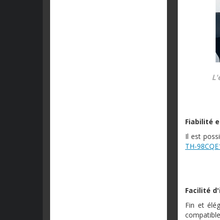
L'
Fiabilité
Il est pos
TH-98CQE
Facilité d
Fin et élé
compatible