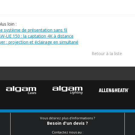
lus loin :
 le système de présentation sans fil
-UE 150 : la captation 4K à distance
er : projection et éclairage en simultané
Retour à la liste
Vous désirez plus d'informations ?
Besoin d'un devis ?
Contactez nous au :