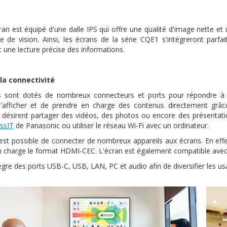
an est équipé d'une dalle IPS qui offre une qualité d'image nette et 
e de vision. Ainsi, les écrans de la série CQE1 s'intégreront par
t une lecture précise des informations.
 la connectivité
s sont dotés de nombreux connecteurs et ports pour répondre à u
'afficher et de prendre en charge des contenus directement grâc
rs désirent partager des vidéos, des photos ou encore des présentation
essIT
de Panasonic ou utiliser le réseau Wi-Fi avec un ordinateur.
l est possible de connecter de nombreux appareils aux écrans. En e
n charge le format HDMI-CEC. L'écran est également compatible ave
ntègre des ports USB-C, USB, LAN, PC et audio afin de diversifier les us