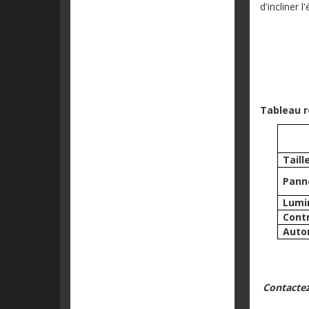
d'incliner 
Tableau r
Taill
Pann
Lumi
Cont
Auto
Contactez