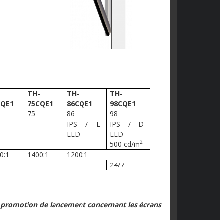
-
TH-
TH-
TH-
CQE1
75CQE1
86CQE1
98CQE1
75
86
98
IPS / E-
IPS / D-
LED
LED
2
500 cd/m
0:1
1400:1
1200:1
24/7
 promotion de lancement concernant les écrans