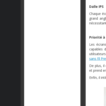
Dalle IPS
Chaque écr
grand angl
nécessitan
Priorité à
Les écran
capables d
utilisateu
sans fil Pr
De plus, i
et prend e
Enfin, il i