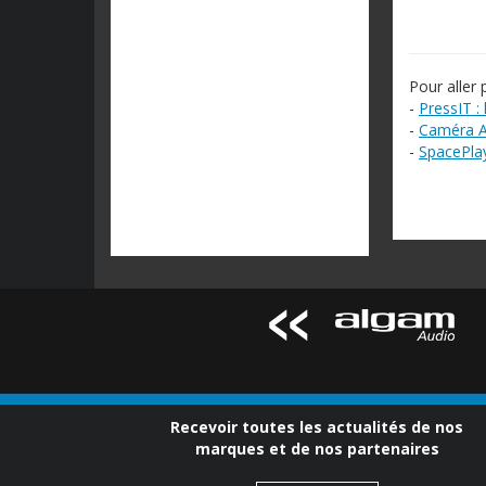
Pour aller p
-
PressIT :
-
Caméra AW
-
SpacePlay
Recevoir toutes les actualités de nos
marques et de nos partenaires