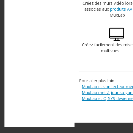
Créez des murs vidéo lorsq
associés aux
produits AV 
MuxLab
Créez facilement des mis
multivues
Pour aller plus loin :
-
MuxLab et son lecteur méd
-
MuxLab met à jour sa gam
-
MuxLab et Q-SYS deviennen