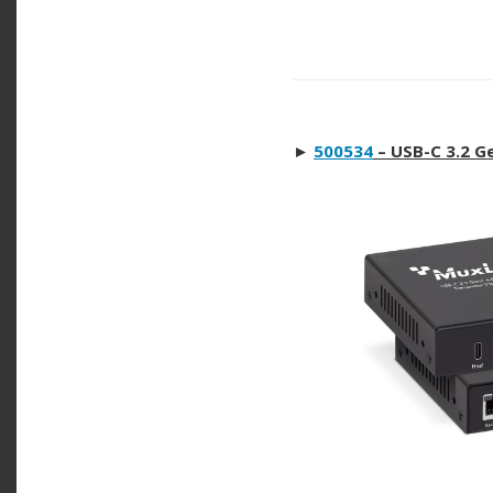
►
500534
–
USB-C 3.2 G