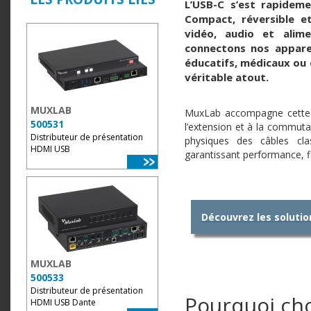
L’USB-C s’est rapidem
Compact, réversible e
vidéo, audio et alim
connectons nos apparei
éducatifs, médicaux ou 
véritable atout.
MUXLAB
MuxLab accompagne cette 
500531
l’extension et à la commuta
Distributeur de présentation
physiques des câbles clas
HDMI USB
garantissant performance, fia
Découvrez les soluti
MUXLAB
500533
Distributeur de présentation
Pourquoi cho
HDMI USB Dante