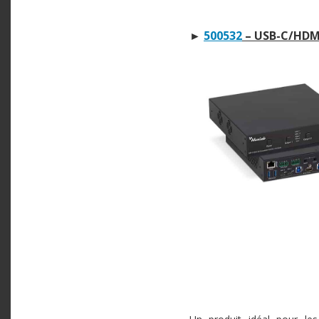
►
500532
– USB-C/HDMI