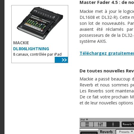
Master Fader 4.5 : de
no
Mackie met
à
jour le
logici
DL1608
et
DL32-R
).
Cette
m
son lot de
nouveautés
.
Pa
avaient
été
réclamés
par
possesseurs
de de la
DL32-
système
AXIS.
MACKIE
DL806LIGHTNING
Téléchargez
gratuiteme
8 canaux, contrôlée par iPad
De
toutes
nouvelles
Rev
Mackie a
passé
beaucoup
d
Reverb et
nous
sommes
p
Les
Reverbs
sont
maintena
De
ce
fait
votre
prochain
M
et de
leur
nouvelles
options