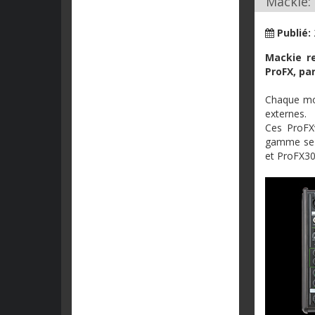
Mackie: 
Publié:
Mackie
r
ProFX
,
pa
Chaque
mo
externes
.
Ces ProFX
gamme
s
et ProFX30