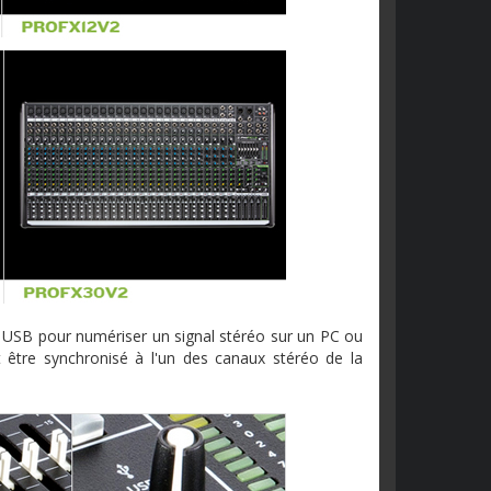
USB pour numériser un signal stéréo sur un PC ou
 être synchronisé à l'un des canaux stéréo de la