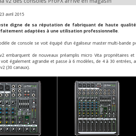
la v2 des consoles ProFX arrive en magasin
23 avril 2015
este
digne
de
sa
réputation
de
fabriquant
de haute
qualité
rfaitement
adaptées
à
une
utilisation
professionnelle
.
dèle
de console se
voit
équipé
d’un
égaliseur
master
multi-bande
p
v2 embarquent de nouveaux préamplis micro Vita propriétaires e
e
voit
également
agrandie
et
passe
à
6
modèles
, de 4
à
30
entrées
,
a
v2 (30 canaux).