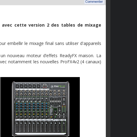
avec
cette
version 2 des tables de
mixage
our
embellir
le
mixage
final sans
utiliser
d'appareils
t un nouveau moteur d’effets
ReadyFX
maison
. La
vec
notamment
les nouvelles ProFX4v2 (4 canaux)