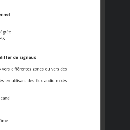
onnel
tégrée
tag
plitter
de signaux
vers différentes zones ou vers des
s en utilisant des flux
audio
mixés
 canal
tôme