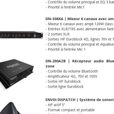
- Contrôle du volume principal et EQ 3 b
- Priorité à l’entrée Mic1
DN-306XA | Mixeur 6 canaux avec am
- Mixeur 6 canaux avec ampli 120W class 
- Entrées XLR/TRS avec alimentation fa
- 2 sorties XLR
- Sorties HP Euroblock 4Ω, lignes 70V et 
- Contrôle du volume principal et équalis
- Priorité à l’entrée Mic 1
DN-200AZB |
Récepteur audio Blu
zone
- Contrôle du volume Bluetooth
- Amplificateur 4Ω, 70V et 100V
- Sortie HP Euroblock
- Sortie ligne Euroblock
ENVOI DISPATCH | Système de sonoris
- HP actif 5’’
- Format compact et portable