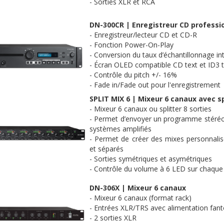
- Sorties
XLR
et
RCA
DN-300CR
| Enregistreur CD professi
- Enregistreur/lecteur CD et CD-R
- Fonction
Power-On-Play
- Conversion du taux d’échantillonnage in
- Écran
OLED
compatible CD
text
et
ID3
- Contrôle du
pitch
+/- 16%
- Fade in/Fade out pour l'enregistrement
SPLIT
MIX
6 | Mixeur 6 canaux avec
s
- Mixeur 6 canaux ou
splitter
8 sorties
- Permet d’envoyer un programme stéréo 
systèmes amplifiés
- Permet de créer des mixes personnalisé
et séparés
- Sorties symétriques et asymétriques
- Contrôle du volume à 6
LED
sur chaque
DN-306X
| Mixeur 6 canaux
- Mixeur 6 canaux (format
rack
)
- Entrées
XLR
/TRS avec alimentation fan
- 2 sorties
XLR