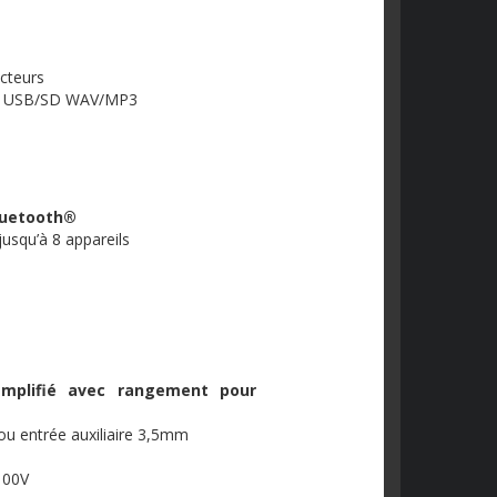
ecteurs
t
USB
/
SD
WAV
/
MP3
luetooth
®
usqu’à 8 appareils
plifié avec rangement pour
u entrée auxiliaire 3,
5mm
100V