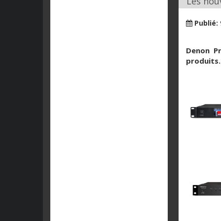
Les nou
Publié:
Denon
P
produits