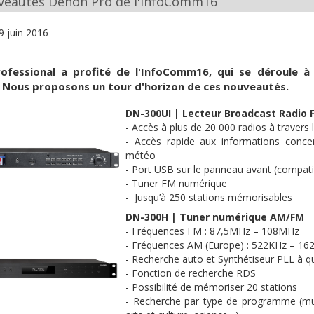
veautés Denon Pro de l'InfoComm16
9 juin 2016
rofessional
a profité de
l'InfoComm16
, qui se déroule 
. Nous proposons un tour d'horizon de ces nouveautés.
DN-300UI
| Lecteur
Broadcast
Radio 
- Accès à plus de 20 000 radios à travers
- Accès rapide aux informations concer
météo
- Port
USB
sur le panneau avant (compati
- Tuner FM numérique
- Jusqu’à 250 stations
mémorisables
DN-300H
| Tuner numérique AM/FM
- Fréquences FM : 87,
5MHz
–
108MHz
- Fréquences AM (Europe) :
522KHz
– 16
- Recherche auto et Synthétiseur
PLL
à q
- Fonction de recherche
RDS
- Possibilité de mémoriser 20 stations
- Recherche par type de programme (mus