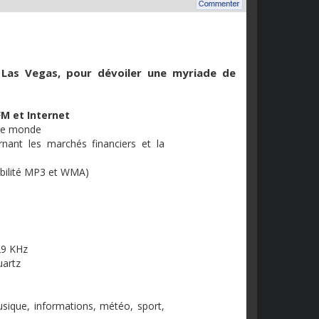
à Las
Vegas
, pour dévoiler une myriade de
FM et
Internet
 le monde
nant les marchés financiers et la
bilité
MP3
et
WMA
)
29
KHz
uartz
ique, informations, météo, sport,