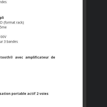
andes
pli
D (format rack)
ntôme
100V
eur 3 bandes
etooth® avec amplificateur de
ation portable actif 2 voies