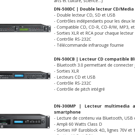
arts et culture, science…)
DN-500DC
| Double lecteur CD/
Media
- Double lecteur CD,
SD
et
USB
- Contrôles indépendants pour les deux l
- Compatible CD, CD-R, CD-R/W,
MP3
, e
- Sorties
XLR
et
RCA
pour chaque lecteur
- Contrôle
RS-232C
- Télécommande infrarouge fournie
DN-500CB
| Lecteur CD compatible
B
-
Bluetooth
3.0 permettant de connecter j
- Sorties
XLR
- Lecteurs CD et
USB
- Contrôle
RS-232C
- Contrôle de
pitch
intégré
DN-300MP
| Lecteur
multimedia
am
smartphone
- Lecture de contenu via
Bluetooth
,
USB
o
- Ampli 60 Watts
Class
D
- Sorties
HP
Euroblock
4Ω
, lignes
70V
et