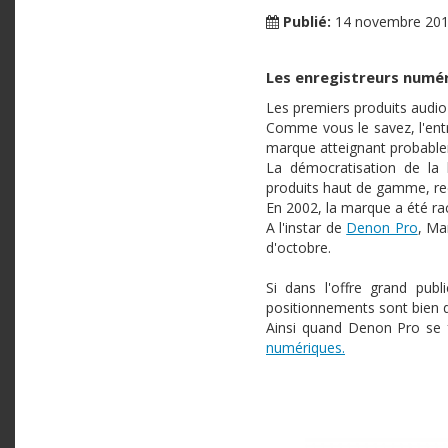
Publié:
14 novembre 20
Les enregistreurs numér
Les premiers produits audio 
Comme vous le savez, l'entr
marque atteignant probable
La démocratisation de la 
produits haut de gamme, re
En 2002, la marque a été 
A l'instar de
Denon Pro
, Ma
d'octobre.
Si dans l'offre grand pub
positionnements sont bien di
Ainsi quand Denon Pro se 
numériques.