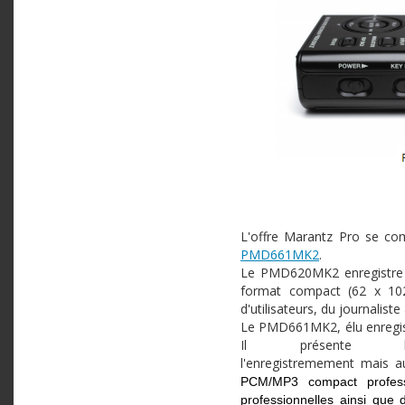
L'offre Marantz Pro se co
PMD661MK2
.
Le PMD620MK2 enregistre 
format compact (62 x 102 
d'utilisateurs, du journalis
Le PMD661MK2, élu enregist
Il présente bi
l'enregistremement
mais au
PCM/MP3 compact professi
professionnelles ainsi que