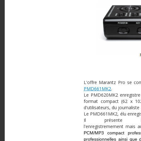
L'offre Marantz Pro se co
PMD661MK2
.
Le PMD620MK2 enregistre 
format compact (62 x 102 
d'utilisateurs, du journalis
Le PMD661MK2, élu enregist
Il présente bi
l'enregistremement
mais au
PCM/MP3 compact professi
professionnelles ainsi que