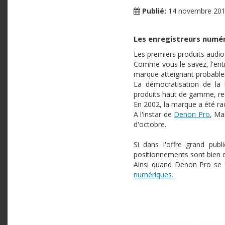
Publié:
14 novembre 20
Les enregistreurs numér
Les premiers produits audio 
Comme vous le savez, l'entr
marque atteignant probable
La démocratisation de la 
produits haut de gamme, re
En 2002, la marque a été 
A l'instar de
Denon Pro
, Ma
d'octobre.
Si dans l'offre grand pub
positionnements sont bien di
Ainsi quand Denon Pro se 
numériques.