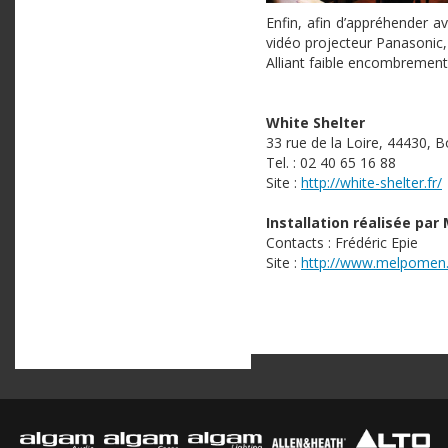
Enfin, afin d’appréhender a
vidéo projecteur
Panasonic
Alliant faible encombrement 
White
Shelter
33 rue de la
Loire
, 44430,
B
Tel. : 02 40 65 16 88
Site :
http://white-shelter.fr/
Installation réalisée par
Contacts :
Frédéric
Epie
Site :
http://www.melpomen.