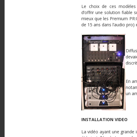
Le choix de ces modèles s
d’offrir une solution fiable 
mieux que les
Premium
PR
:
de 15 ans dans
l’audio
pro
) 
Diffu
devai
discr
En am
nota
un am
INSTALLATION
VIDEO
La vidéo ayant une grande i