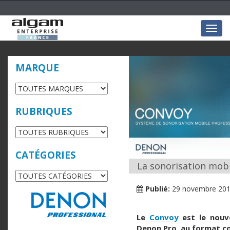
Togg
navig
MARQUE
RUBRIQUES
CATÉGORIES
La sonorisation mobi
Publié:
29 novembre 20
Le
Convoy
est le nouv
Denon Pro, au format c