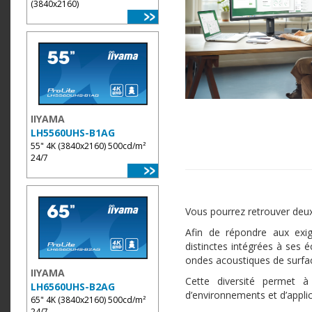
(3840x2160)
IIYAMA
LH5560UHS-B1AG
55" 4K (3840x2160) 500cd/m²
24/7
Vous pourrez retrouver de
Afin de répondre aux exig
distinctes intégrées à ses é
ondes acoustiques de surfac
IIYAMA
Cette diversité permet à
LH6560UHS-B2AG
d’environnements et d’applic
65" 4K (3840x2160) 500cd/m²
24/7