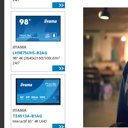
IIYAMA
LH9875UHS-B2AG
98" 4K (3840x2160) 500cd/m²
24/7
IIYAMA
TE6513A-B1AG
Interactif 65'' 4K UHD