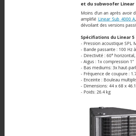
et du subwoofer Linear 
Moins
d’un
an
après
avoir
d
amplifié
Linear Sub 4000 A
dévoilant
des versions pass
Spécifiations
du Linear 5
-
Pression
acoustique
SPL
M
-
Bande
passante
: 100 Hz
à
-
Directivité
: 60° horizontal,
-
Aigus
:
1x
compression 1”
- Bas mediums:
3x
haut-par
-
Fréquence
de
coupure
: 1.
-
Enceinte
:
Bouleau
multipli
- Dimensions: 44 x 68 x 46.
-
Poids
: 26.4 kg