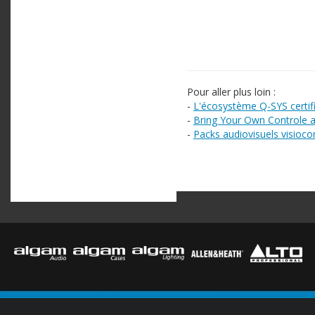
Pour aller plus loin :
-
L'écosystème Q-SYS certi
-
Bring Your Own Controle 
-
Packs audiovisuels visioc