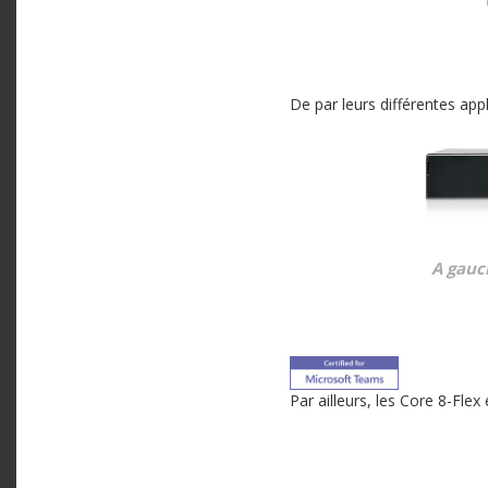
De par leurs différentes app
A gauch
Par ailleurs, les Core 8-Fle