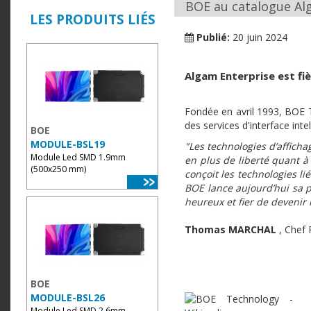
BOE au catalogue Alg
LES PRODUITS LIÉS
Publié:
20 juin 2024
Algam Enterprise est fi
Fondée en avril 1993, BOE T
des services d'interface inte
BOE
MODULE-BSL19
"Les technologies d’affich
Module Led SMD 1.9mm
en plus de liberté quant à 
(500x250 mm)
conçoit les technologies l
BOE lance aujourd’hui sa p
heureux et fier de devenir 
Thomas MARCHAL
, Chef 
BOE
MODULE-BSL26
Module Led SMD 2.6mm