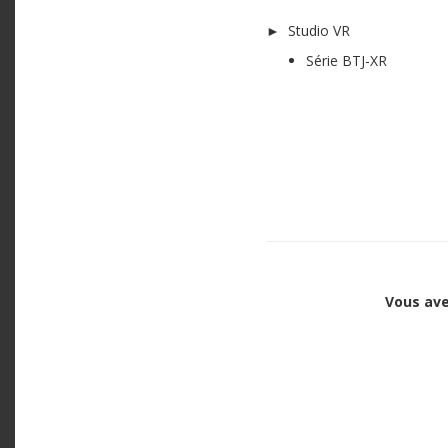
► Studio VR
Série BTJ-XR
Vous ave