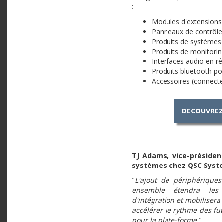
:
Modules d'extensions 
Panneaux de contrôl
Produits de systèmes 
Produits de monitorin
Interfaces audio en r
Produits bluetooth p
Accessoires (connecteu
DECOUVREZ
TJ Adams, vice-présiden
systèmes chez QSC Syste
"
L'ajout de périphérique
ensemble étendra les 
d'intégration et mobilisera
accélérer le rythme des fut
pour la plate-forme.
"