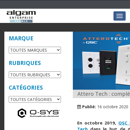
Togg
navig
MARQUE
RUBRIQUES
CATÉGORIES
Attero Tech : complé
Publié:
16 octobre 2020
En octobre 2019,
QSC 
Tech
dans le but de d