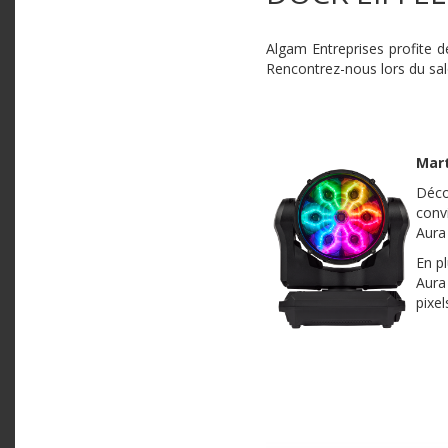
Algam Entreprises profite d
Rencontrez-nous lors du salo
Mart
Déc
conv
Aura
En p
Aura
pixel