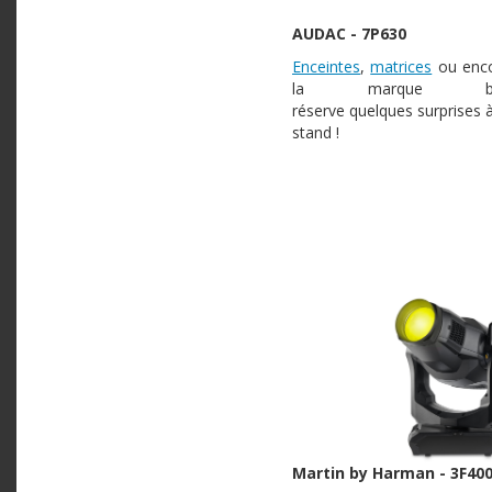
AUDAC - 7P630
Enceintes
,
matrices
ou enc
la marque be
réserve quelques surprises 
stand !
Martin by Harman - 3F40