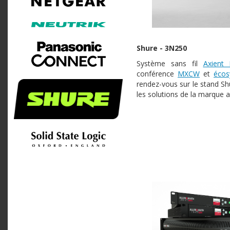
Shure - 3N250
Système sans fil
Axient D
conférence
MXCW
et
écos
rendez-vous sur le stand Sh
les solutions de la marque 