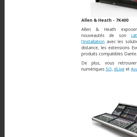
Allen & Heath - 7K400
Allen & Heath exposer
nouveautés de son
ca
l'installation
avec les soluti
distance, les extensions Ev
produits compatibles Dante
De plus, vous retrouver
numériques
SQ
,
dLive
et
Av