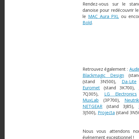
Rendez-vous sur le sta
danoise pour redécouvrir le
le
MAC Aura PXL
ou enco
Bold
.
Retrouvez également :
Audi
Blackmagic Design
(stan
(stand 3N500),
Da-Lite
Euromet
(stand 3K700),
7Q305),
LG Electronics
MuxLab
(3P700),
Neutrik
NETGEAR
(stand 3J85),
3J500),
Projecta
(stand 3N50
Nous vous attendons no
événement exceptionnel !