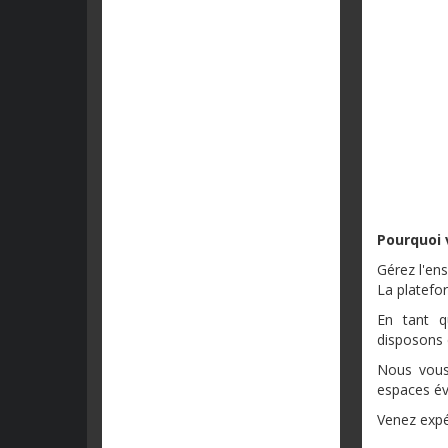
Pourquoi 
Gérez l'en
La platefo
En tant q
disposons 
Nous vous
espaces év
Venez expé