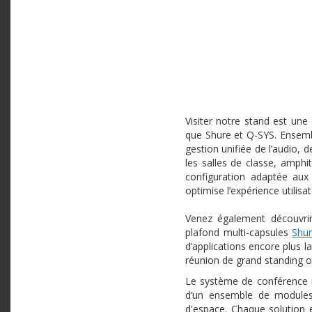
Visiter notre stand est une
que Shure et Q-SYS. Ensemble
gestion unifiée de l’audio, 
les salles de classe, amphi
configuration adaptée aux
optimise l’expérience utilisa
Venez également découvri
plafond multi-capsules
Shu
d’applications encore plus l
réunion de grand standing o
Le système de conférence 
d’un ensemble de modules 
d'espace. Chaque solution e