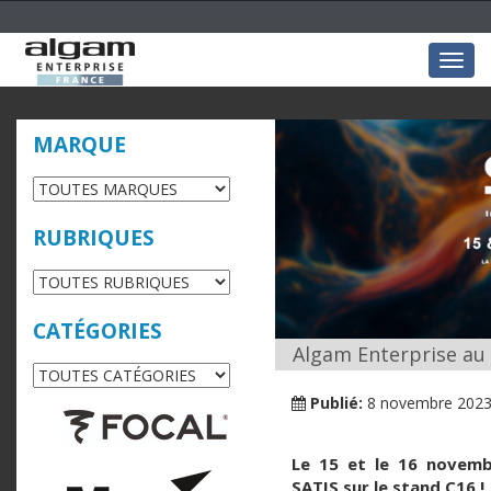
Togg
navig
MARQUE
RUBRIQUES
CATÉGORIES
Algam Enterprise au 
Publié:
8 novembre 202
Le 15 et le 16 novemb
SATIS sur le stand C16 !