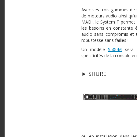
Avec ses trois gammes de s
de moteurs audio ainsi qu’
MADI, le System T permet d
les besoins en constante 
audio sans compromis et u
robustesse sans failles !
Un modèle
S500M
sera e
spécificités de la console e
► SHURE
ou en installation dans l