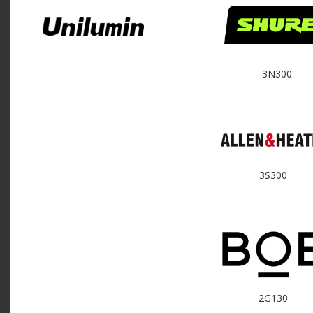
3N300
3S300
2G130