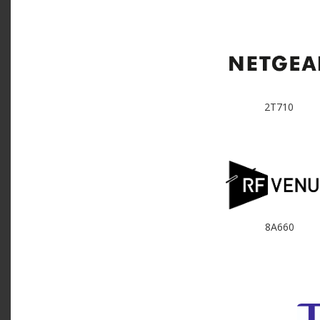
2T710
8A660