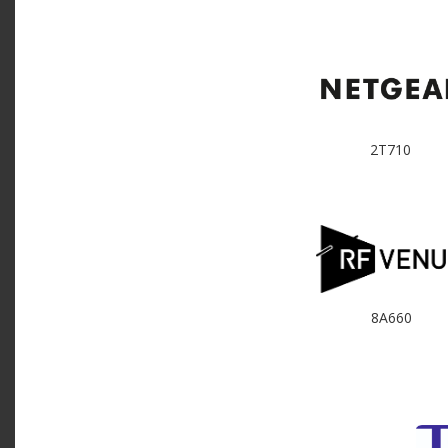
2T710
8A660