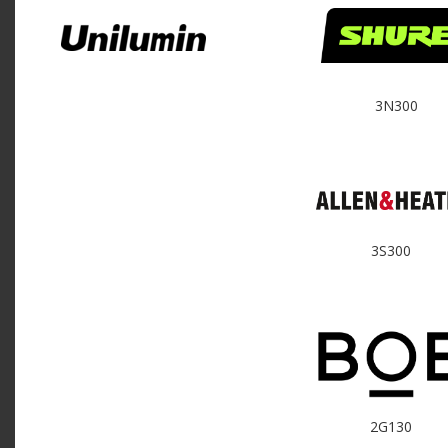
3N300
3S300
2G130