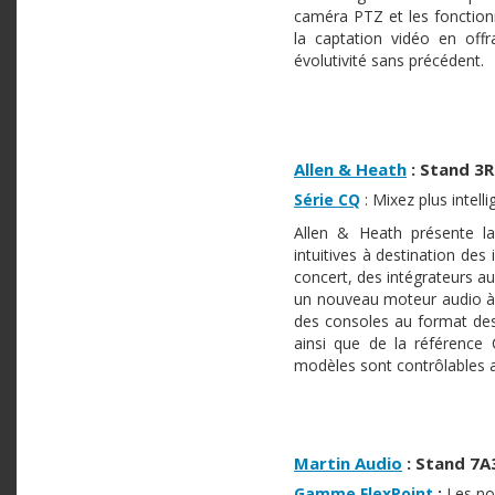
caméra PTZ et les fonctionn
la captation vidéo en offr
évolutivité sans précédent.
Allen & Heath
:
Stand 3
Série CQ
: Mixez plus intel
Allen & Heath présente l
intuitives à destination des
concert, des intégrateurs a
un nouveau moteur audio à
des consoles au format des
ainsi que de la référence 
modèles sont contrôlables a
Martin Audio
: Stand 7A
Gamme FlexPoint
:
Les no