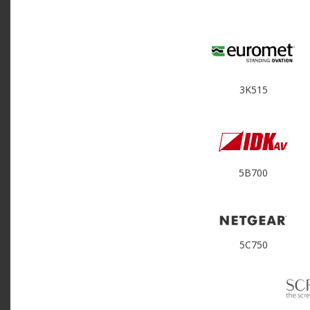
3K515
5B700
5C750