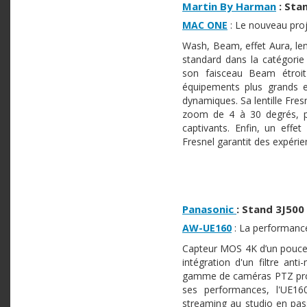
Martin By Harman
:
Sta
MAC ONE
: Le nouveau proj
Wash, Beam, effet Aura, lent
standard dans la catégorie
son faisceau Beam étroit
équipements plus grands et
dynamiques. Sa lentille Fre
zoom de 4 à 30 degrés, per
captivants. Enfin, un eff
Fresnel garantit des expéri
Panasonic
: Stand 3J500
AW-UE160
: La performanc
Capteur MOS 4K d’un pouce
intégration d'un filtre an
gamme de caméras PTZ profe
ses performances, l'UE160
streaming au studio en pass