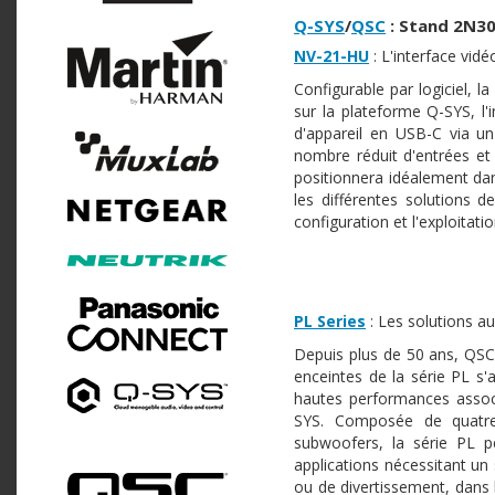
Q-SYS
/
QSC
:
Stand 2N30
NV-21-HU
: L'interface vid
Configurable par logiciel, l
sur la plateforme Q-SYS, l'
d'appareil en USB-C via u
nombre réduit d'entrées et 
positionnera idéalement dans
les différentes solutions d
configuration et l'exploitati
PL Series
: Les solutions a
Depuis plus de 50 ans, QSC
enceintes de la série PL s'
hautes performances associé
SYS. Composée de quatre 
subwoofers, la série PL 
applications nécessitant u
ou de divertissement, dans 