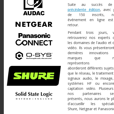
Suite au succès de
précédente édition
, avec 
de 150 inscrits, no
événement en ligne es
retour.
Pendant trois jours, 
retrouverez nos experts 
les domaines de l'audio et d
vidéo. Ils vous présenteront
dernières innovations
marques que no
représentons 
aborderont différents sujets
que le réseau, le traitement
signaux audio, le mixage,
systèmes HF ou encore
captation vidéo. Plusieur
nos partenaires ser
présents, nous aurons le pla
d'accueillir les spéciali
Shure, Netgear et Panasoni