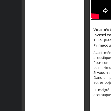
Vous n'o
investi t
si la pi
Primaco
Avant même
acoustique
Pour com
au maximum
Si vous n'a
Dans un p
autres obje
Si malgré 
acoustique