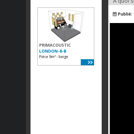
À quoi s
Publié:
PRIMACOUSTIC
LONDON-8-B
Pièce 9m² - beige