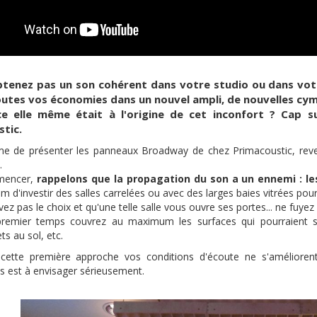
btenez pas un son cohérent dans votre studio ou dans votr
outes vos économies dans un nouvel ampli, de nouvelles cymb
èce elle même était à l'origine de cet inconfort ? Cap s
ustic.
 de présenter les panneaux Broadway de chez Primacoustic, reven
.
mencer,
rappelons que la propagation du son a un ennemi : l
 d'investir des salles carrelées ou avec des larges baies vitrées pou
vez pas le choix et qu'une telle salle vous ouvre ses portes... ne fuyez 
remier temps couvrez au maximum les surfaces qui pourraient s'a
ts au sol, etc.
cette première approche vos conditions d'écoute ne s'améliorent
s est à envisager sérieusement.