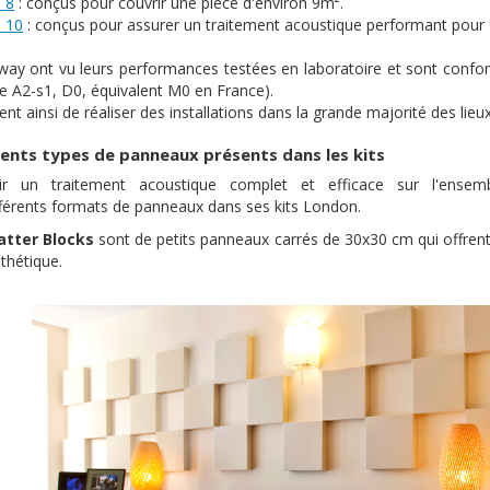
 8
: conçus pour couvrir une pièce d'environ 9m².
 10
: conçus pour assurer un traitement acoustique performant pour 
ay ont vu leurs performances testées en laboratoire et sont confo
 A2-s1, D0, équivalent M0 en France).
ent ainsi de réaliser des installations dans la grande majorité des lieux
rents types de panneaux présents dans les kits
frir un traitement acoustique complet et efficace sur l'ense
fférents formats de panneaux dans ses kits London.
catter Blocks
sont de petits panneaux carrés de 30x30 cm qui offrent 
thétique.