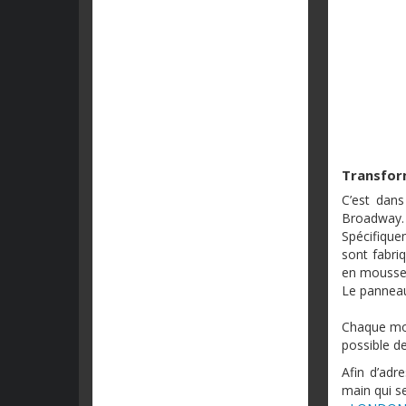
Transfor
C’est dan
Broadway.
Spécifique
sont fabriq
en mousses
Le panneau
Chaque modè
possible d
Afin d’adr
main qui se