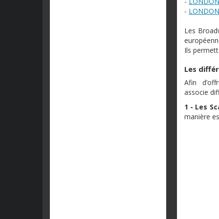
-
LONDON
-
LONDON
Les Broadw
européenne
Ils permett
Les diffé
Afin d’of
associe di
1 - Les S
manière es