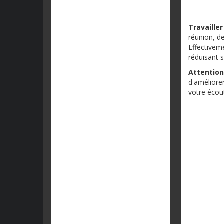
Travaille
réunion, d
Effectiveme
réduisant 
Attention
d'améliorer
votre écou