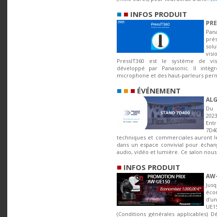
■
■
INFOS PRODUIT
PRE
Pa
pré
sol
vi
PressIT360 est le système de vis
développé par Panasonic. Il intè
microphone et des haut-parleurs perm
■
■
■
ÉVÉNEMENT
ALG
Du 
20
Entr
7D
techniques et commerciales auront le 
dans un espace convivial pour échan
audio, vidéo et lumière. Ce salon nous.
■
INFOS PRODUIT
AW-
Jus
écon
d'u
UE1
(Conditions générales applicables) D