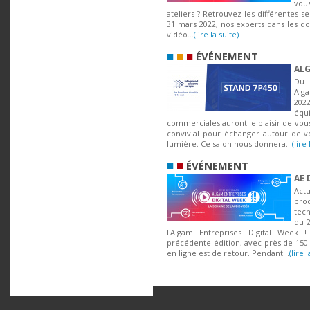
vou
ateliers ? Retrouvez les différentes s
31 mars 2022, nos experts dans les do
vidéo...
(lire la suite)
■
■
■
ÉVÉNEMENT
ALG
Du 
Alg
202
éq
commerciales auront le plaisir de vous
convivial pour échanger autour de vo
lumière. Ce salon nous donnera...
(lire 
■
■
ÉVÉNEMENT
AE 
Act
pr
tec
du 2
l'Algam Entreprises Digital Week 
précédente édition, avec près de 150
en ligne est de retour. Pendant...
(lire 