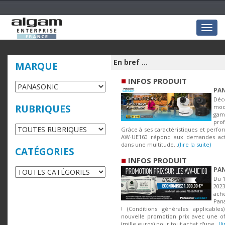
Togg
navig
En bref ...
MARQUE
■
INFOS PRODUIT
PAN
Déc
RUBRIQUES
mod
ga
pro
Grâce à ses caractéristiques et perf
AW-UE160 répond aux demandes act
dans une multitude...
(lire la suite)
CATÉGORIES
■
INFOS PRODUIT
PAN
Du 1
202
ac
Pan
! (Conditions générales applicable
nouvelle promotion prix avec une of
(mille euros) pour tout achat d'une...
(l