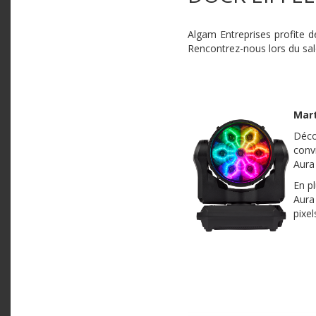
Algam Entreprises profite d
Rencontrez-nous lors du salo
Mart
Déc
conv
Aura
En p
Aura
pixel