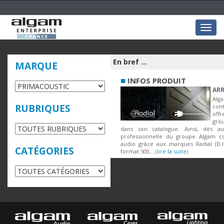
Togg
navig
En bref ...
MARQUE
■
INFOS PRODUIT
ARR
Al
RUBRIQUES
con
off
grou
dans son catalogue. Ainsi, dès auj
professionnelle du groupe Algam co
audio grâce aux marques Radial (D.
CATÉGORIES
format 500,...
(lire la suite)