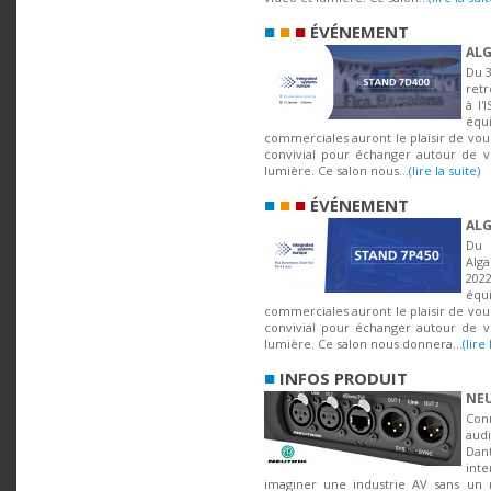
■
■
■
ÉVÉNEMENT
ALG
Du 3
ret
à l'
éq
commerciales auront le plaisir de vou
convivial pour échanger autour de vo
lumière. Ce salon nous...
(lire la suite)
■
■
■
ÉVÉNEMENT
ALG
Du 
Alg
202
éq
commerciales auront le plaisir de vou
convivial pour échanger autour de vo
lumière. Ce salon nous donnera...
(lire 
■
INFOS PRODUIT
NEU
Con
aud
Dan
int
imaginer une industrie AV sans un r