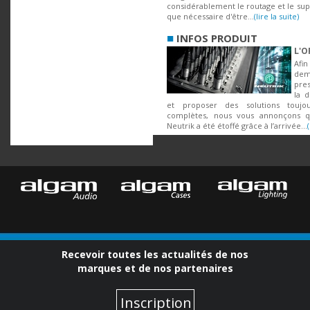
considérablement le routage et le suppo
que nécessaire d'être...
(lire la suite)
■
INFOS PRODUIT
L'O
Af
de
pres
la d
et proposer des solutions toujo
complètes, nous vous annonçons 
Neutrik a été étoffé grâce à l’arrivée...
Recevoir toutes les actualités de nos
marques et de nos partenaires
Inscription