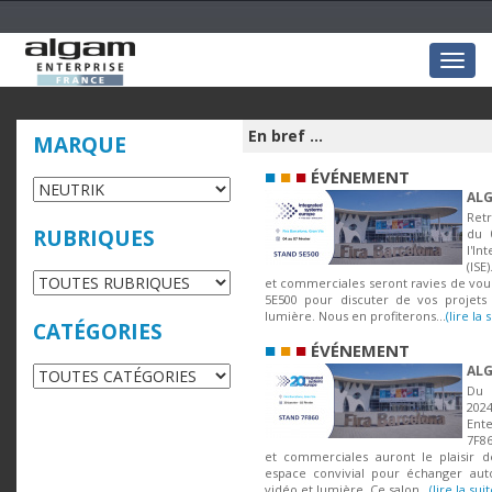
Togg
navig
En bref ...
MARQUE
■
■
■
ÉVÉNEMENT
ALG
Ret
RUBRIQUES
du 
l'I
(ISE
et commerciales seront ravies de vous
5E500 pour discuter de vos projets 
lumière. Nous en profiterons...
(lire la 
CATÉGORIES
■
■
■
ÉVÉNEMENT
ALG
Du 
20
Ente
7F86
et commerciales auront le plaisir d
espace convivial pour échanger aut
vidéo et lumière. Ce salon...
(lire la suit