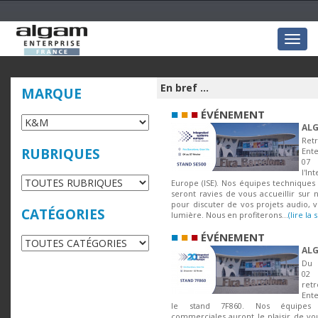
Togg
navig
En bref ...
MARQUE
■
■
■
ÉVÉNEMENT
ALG
Ret
RUBRIQUES
Ent
07 
l'In
Europe (ISE). Nos équipes techniques
seront ravies de vous accueillir sur 
pour discuter de vos projets audio, v
CATÉGORIES
lumière. Nous en profiterons...
(lire la 
■
■
■
ÉVÉNEMENT
ALG
Du 
02 
ret
Ente
le stand 7F860. Nos équipes 
commerciales auront le plaisir de vou