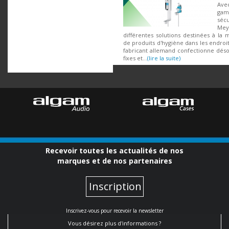
Ave
gam
séc
Me
différentes solutions destinées à la m
de produits d'hygiène dans les endroi
fabricant allemand confectionne déso
fixes et...
(lire la suite)
Recevoir toutes les actualités de nos
marques et de nos partenaires
Inscription
Inscrivez-vous pour recevoir la newsletter
Vous désirez plus d'informations ?