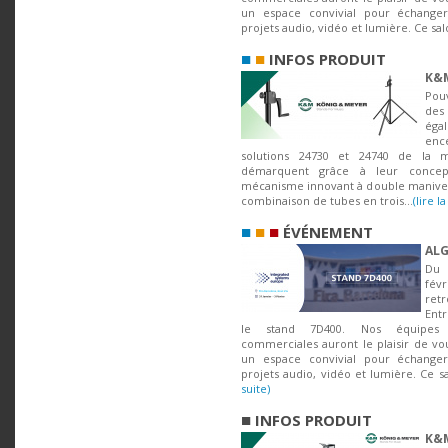
un espace convivial pour échange
projets audio, vidéo et lumière. Ce salo
■
■
INFOS PRODUIT
K&M
Pou
des 
ég
en
solutions 24730 et 24740 de la
démarquent grâce à leur concep
mécanisme innovant à double manivell
combinaison de tubes en trois...
(lire la
■
■
■
ÉVÉNEMENT
ALG
Du 
fé
ret
Entr
le stand 7D400. Nos équipes 
commerciales auront le plaisir de vou
un espace convivial pour échange
projets audio, vidéo et lumière. Ce sa
suite)
■
INFOS PRODUIT
K&M