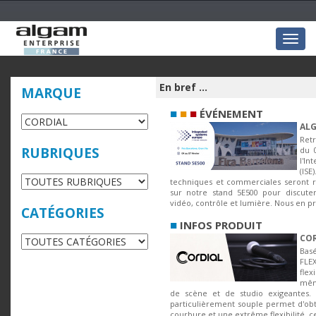
Togg
navig
En bref ...
MARQUE
■
■
■
ÉVÉNEMENT
ALG
Ret
RUBRIQUES
du 
l'In
(I
techniques et commerciales seront ra
sur notre stand 5E500 pour discuter
vidéo, contrôle et lumière. Nous en pro
CATÉGORIES
■
INFOS PRODUIT
COR
Bas
FLE
fle
mêm
de scène et de studio exigeantes.
particulièrement souple permet d'obt
courbure et une extrême flexibilité, ce