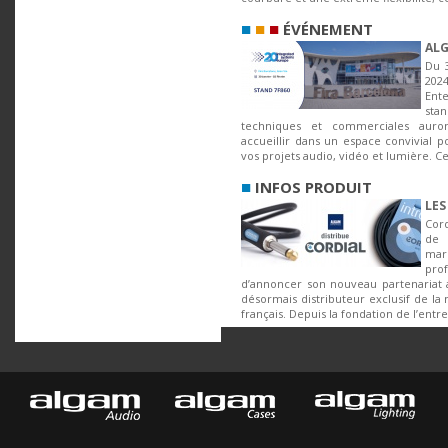
■
■
■
ÉVÉNEMENT
ALG
Du 3
202
Ent
sta
techniques et commerciales auron
accueillir dans un espace convivial 
vos projets audio, vidéo et lumière. Ce 
■
INFOS PRODUIT
LES
Cord
de 
mar
pro
d’annoncer son nouveau partenariat 
désormais distributeur exclusif de l
français. Depuis la fondation de l’entre