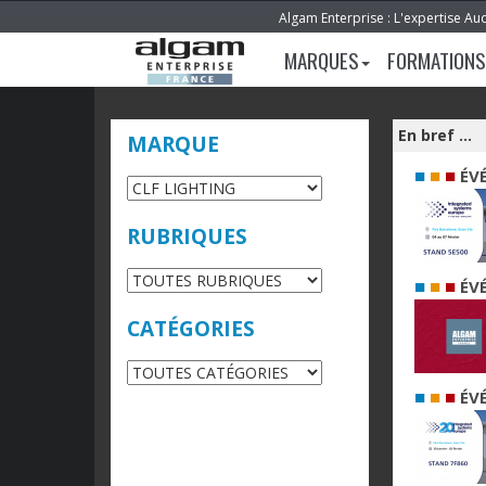
Algam Enterprise : L'expertise Au
MARQUES
FORMATIONS
En bref ...
MARQUE
■
■
■
ÉV
RUBRIQUES
■
■
■
ÉV
CATÉGORIES
■
■
■
ÉV