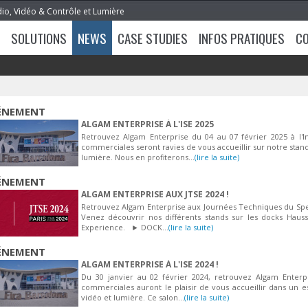
dio, Vidéo & Contrôle et Lumière
SOLUTIONS
NEWS
CASE STUDIES
INFOS PRATIQUES
C
ÉNEMENT
ALGAM ENTERPRISE À L'ISE 2025
Retrouvez Algam Enterprise du 04 au 07 février 2025 à l'I
commerciales seront ravies de vous accueillir sur notre stand
lumière. Nous en profiterons...
(lire la suite)
ÉNEMENT
ALGAM ENTERPRISE AUX JTSE 2024 !
Retrouvez Algam Enterprise aux Journées Techniques du Spec
Venez découvrir nos différents stands sur les docks Hauss
Experience. ► DOCK...
(lire la suite)
ÉNEMENT
ALGAM ENTERPRISE À L'ISE 2024 !
Du 30 janvier au 02 février 2024, retrouvez Algam Enterpr
commerciales auront le plaisir de vous accueillir dans un 
vidéo et lumière. Ce salon...
(lire la suite)