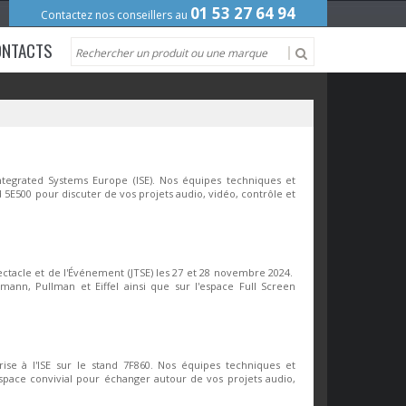
01 53 27 64 94
Contactez nos conseillers au
ONTACTS
ntegrated Systems Europe (ISE). Nos équipes techniques et
 5E500 pour discuter de vos projets audio, vidéo, contrôle et
tacle et de l'Événement (JTSE) les 27 et 28 novembre 2024.
mann, Pullman et Eiffel ainsi que sur l'espace Full Screen
ise à l'ISE sur le stand 7F860. Nos équipes techniques et
espace convivial pour échanger autour de vos projets audio,