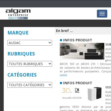
Togg
navig
En bref ...
MARQUE
■
INFOS PRODUIT
SUB
AUD
RUBRIQUES
no
su
gén
ARCHI 10X et ARCHI 210 ! Découv
de caissons de basses architecturaux 
et performances puissantes. Conçus 
CATÉGORIES
suite)
■
INFOS PRODUIT
VEX
Aud
VEX
enc
modè
gamme VEXO étonne par sa puiss
particulier, se distingue en offrant 