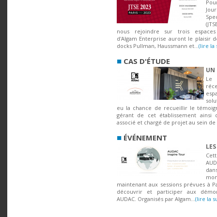
Pou
Jou
Spe
(JTS
nous rejoindre sur trois espaces 
d'Algam Enterprise auront le plaisir d
docks Pullman, Haussmann et...
(lire la
■
CAS D'ÉTUDE
UN 
Le 
ré
esp
sol
eu la chance de recueillir le témo
gérant de cet établissement ainsi
associé et chargé de projet au sein de
■
ÉVÉNEMENT
LES
Cet
AUD
dans
mon
maintenant aux sessions prévues à Pa
découvrir et participer aux démon
AUDAC. Organisés par Algam...
(lire la s