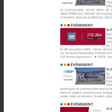
l'I
(ISE
et commerciales seront ravies de v
stand 5E500 pour discuter de vos proj
et lumière. Nous en profiterons...
(lire 
■
■
■
ÉVÉNEMENT
ALG
Re
Ent
Tec
de l
et 28 novembre 2024. Venez découvr
sur les docks Haussmann, Pullman et Eif
Full Screen Experience. ► DOCK...
(li
■
■
■
ÉVÉNEMENT
ALG
Du 
202
Ente
7F
techniques et commerciales auront le 
dans un espace convivial pour échang
audio, vidéo et lumière. Ce salon...
(lir
■
■
■
ÉVÉNEMENT
ALG