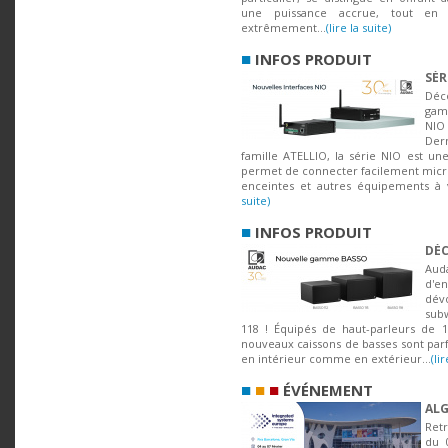
une puissance accrue, tout en 
extrêmement...
(lire la suite)
■
INFOS PRODUIT
SÉR
Déc
gam
N
Der
famille ATELLIO, la série NIO est une
permet de connecter facilement micro
enceintes et autres équipements à vo
suite)
■
INFOS PRODUIT
DÉC
Aud
d'en
dév
subw
118 ! Équipés de haut-parleurs de 
nouveaux caissons de basses sont parfa
en intérieur comme en extérieur...
(li
■
■
■
ÉVÉNEMENT
ALG
Ret
du 