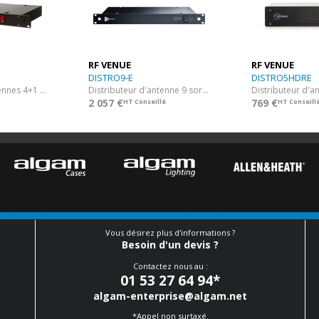
RF VENUE
RF VENUE
DISTRO9-E
DISTRO5HDRE
Distributeur d'antennes 4+1 sorties
Distributeur d'antenne 9 sorties - 2 zones
2 057 €
769 €
HT Conseillé
HT Conseill
Vous désirez plus d'informations ?
Besoin d'un devis ?
Contactez nous au :
01 53 27 64 94
*
algam-enterprise@algam.net
*Appel non surtaxé.