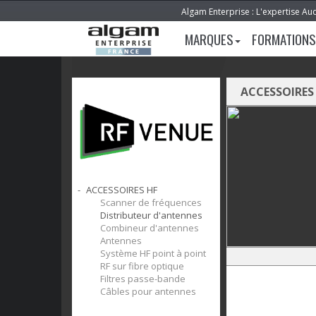
Algam Enterprise : L'expertise Au
MARQUES
FORMATIONS
ACCESSOIRES
ACCESSOIRES HF
Scanner de fréquences
Distributeur d'antennes
Combineur d'antennes
Antennes
Système HF point à point
RF sur fibre optique
Filtres passe-bande
Câbles pour antennes