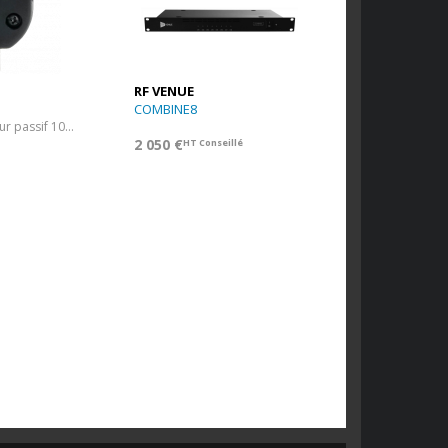
RF VENUE
COMBINE8
Splitter/combineur passif 10-1000 MHz
2 050 €
HT Conseillé