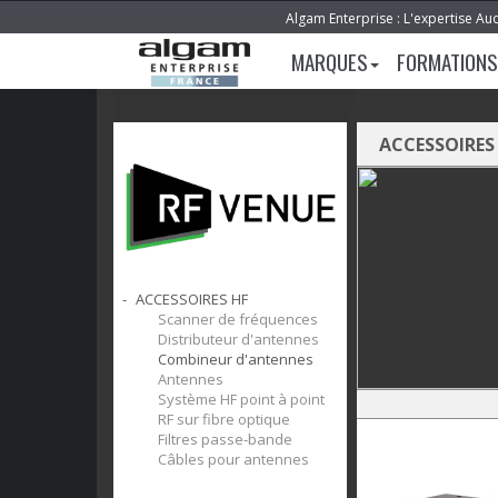
Algam Enterprise : L'expertise Au
MARQUES
FORMATIONS
ACCESSOIRES
ACCESSOIRES HF
Scanner de fréquences
Distributeur d'antennes
Combineur d'antennes
Antennes
Système HF point à point
RF sur fibre optique
Filtres passe-bande
Câbles pour antennes