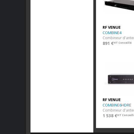
RF VENUE
COMBINE4
891 €
HT Conseillé
RF VENUE
COMBINE6HDRE
1 538 €
HT Conseill