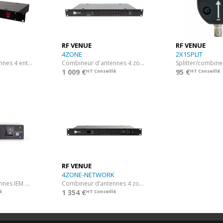
RF VENUE
RF VENUE
4ZONE
2X1SPLIT
Combineur d'antennes 4 entrées
Combineur d'antennes 4 zones micro HF
1 009 €
95 €
HT Conseillé
HT Conseillé
RF VENUE
4ZONE-NETWORK
Combineur d'antennes IEM 6 entrée HDR, PSU.
Combineur d’antennes 4 zones réseau
1 354 €
é
HT Conseillé