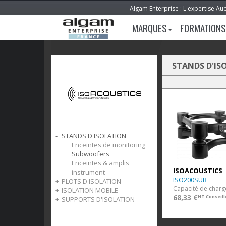
Algam Enterprise : L'expertise Au
MARQUES
FORMATIONS
STANDS D'IS
STANDS D'ISOLATION
Enceintes de monitoring
Subwoofers
Enceintes & amplis
ISOACOUSTICS
instrument
ISO200SUB
PLOTS D'ISOLATION
ISOLATION MOBILE
Pucks
68,33 €
HT Conseill
SUPPORTS D'ISOLATION
Stage
V120