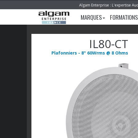
Algam Enterprise : L'expertise Au
MARQUES
FORMATIONS
IL80-CT
Plafonniers - 8" 60Wrms @ 8 Ohms