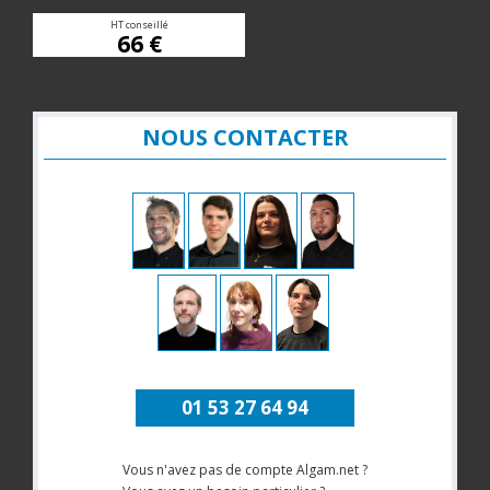
HT conseillé
66 €
NOUS CONTACTER
01 53 27 64 94
Vous n'avez pas de compte Algam.net ?